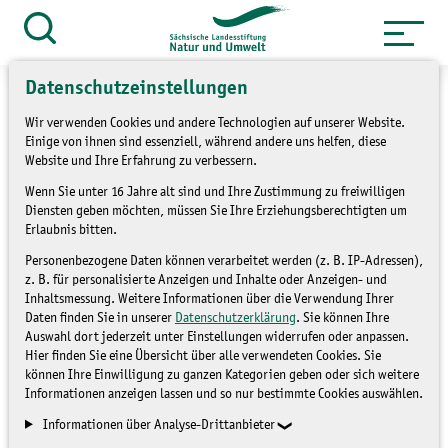
Zum
Inhalt
Suche
öffnen
springen
Datenschutzeinstellungen
Wir verwenden Cookies und andere Technologien auf unserer Website.
Einige von ihnen sind essenziell, während andere uns helfen, diese
Website und Ihre Erfahrung zu verbessern.
»
»
Themen
Natur und Landschaft
Park
Wenn Sie unter 16 Jahre alt sind und Ihre Zustimmung zu freiwilligen
»
und Weinberg
Fördermittelprojekt
Diensten geben möchten, müssen Sie Ihre Erziehungsberechtigten um
Erlaubnis bitten.
Schlosspark Wechselburg
Personenbezogene Daten können verarbeitet werden (z. B. IP-Adressen),
z. B. für personalisierte Anzeigen und Inhalte oder Anzeigen- und
denkmalpflegerische Zielplanung
Inhaltsmessung. Weitere Informationen über die Verwendung Ihrer
Daten finden Sie in unserer
Datenschutzerklärung
. Sie können Ihre
Die
denkmalpflegerische Zielplanung
ist
Auswahl dort jederzeit unter Einstellungen widerrufen oder anpassen.
Hier finden Sie eine Übersicht über alle verwendeten Cookies. Sie
ein Instrument der Gartendenkmalpflege.
können Ihre Einwilligung zu ganzen Kategorien geben oder sich weitere
Siegründet auf einer Analyse und
Informationen anzeigen lassen und so nur bestimmte Cookies auswählen.
Dokumentation eines historischen
Informationen über Analyse-Drittanbieter