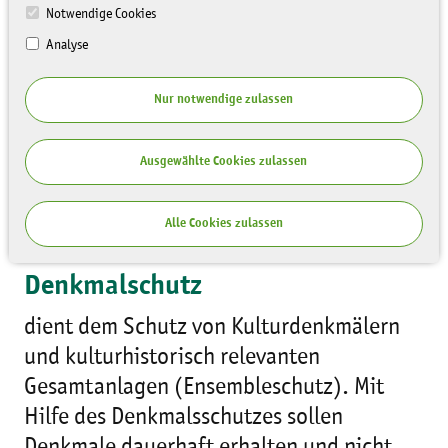
Gartens, Parks oder Grünanlage und fasst
Notwendige Cookies
die Maßnahmen zu deren Pflege, Erhalt
Analyse
und ggf. Restaurierung/Wiederherstellung
in einer Zielplanung zusammen.
Nur notwendige zulassen
Vereinfacht gesagt: So soll die Anlage in
Zukunft aussehen und folgende
Ausgewählte Cookies zulassen
Maßnahmen müssen hierfür umgesetzt
werden.
Alle Cookies zulassen
Denkmalschutz
dient dem Schutz von Kulturdenkmälern
und kulturhistorisch relevanten
Gesamtanlagen (Ensembleschutz). Mit
Hilfe des Denkmalsschutzes sollen